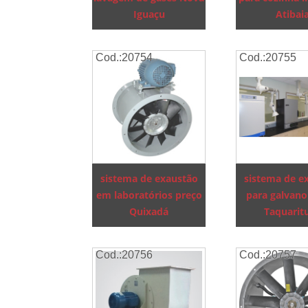
Iguaçu
Atibai
Cod.:
20754
Cod.:
20755
sistema de exaustão
sistema de e
em laboratórios preço
para galvano
Quixadá
Taquarit
Cod.:
20756
Cod.:
20757