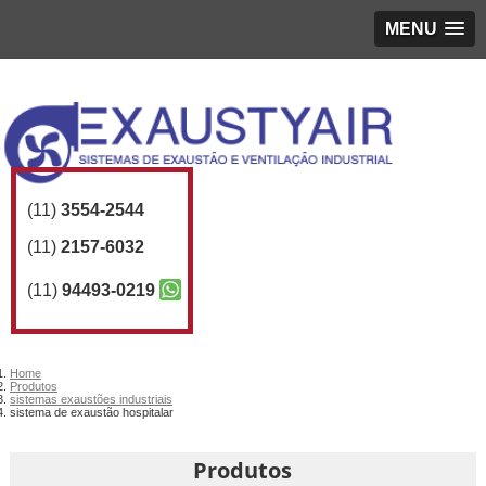
MENU
(11)
3554-2544
(11)
2157-6032
(11)
94493-0219
Home
Produtos
sistemas exaustões industriais
sistema de exaustão hospitalar
Produtos