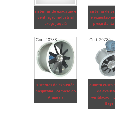
sistemas de exaustão e
sistema de ve
ventilação industrial
e exaustão in
preço Juquiá
preço Santa
Cod.:
20788
Cod.:
20789
sistemas de exaustão
quanto custa 
hospitalar Formoso do
de exaust
Araguaia
ventilação in
Bagé