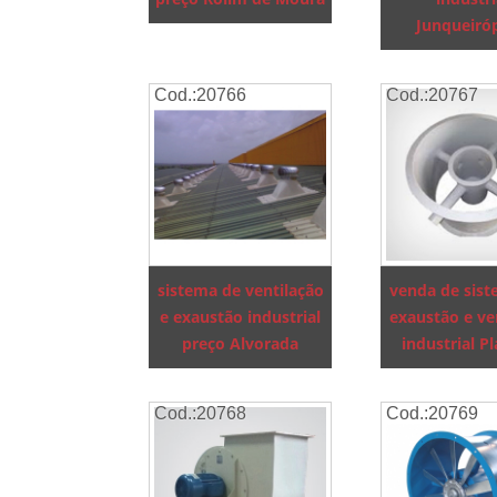
Junqueiróp
Cod.:
20766
Cod.:
20767
sistema de ventilação
venda de sis
e exaustão industrial
exaustão e ve
preço Alvorada
industrial P
Cod.:
20768
Cod.:
20769