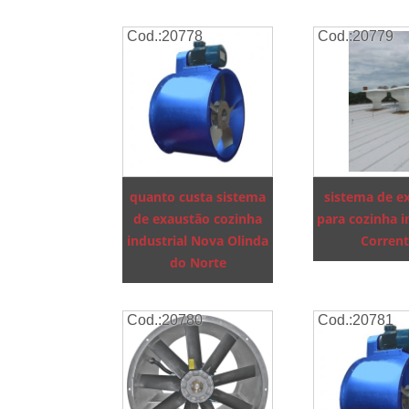
Cod.:
20778
Cod.:
20779
quanto custa sistema
sistema de e
de exaustão cozinha
para cozinha i
industrial Nova Olinda
Corren
do Norte
Cod.:
20780
Cod.:
20781