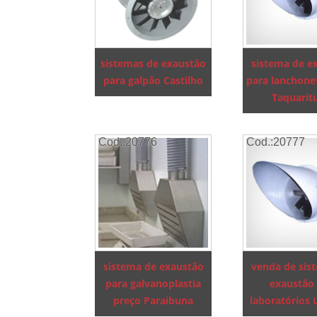
sistemas de exaustão
sistema de e
para galpão Castilho
para lanchone
Taquarit
Cod.:
20776
Cod.:
20777
sistema de exaustão
venda de sis
para galvanoplastia
exaustão
preço Paraibuna
laboratórios 