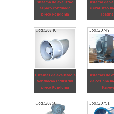
sistema de exaustão
sistema de ve
espaço confinado
e exaustão in
preço Rondônia
Ipating
Cod.:
20748
Cod.:
20749
sistemas de exaustão e
sistemas de 
ventilação industrial
de cozinha in
preço Rondônia
Itapev
Cod.:
20750
Cod.:
20751