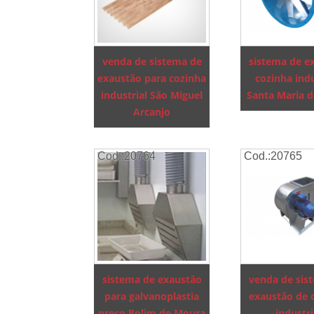
venda de sistema de
sistema de e
exaustão para cozinha
cozinha indu
industrial São Miguel
Santa Maria d
Arcanjo
Cod.:
20764
Cod.:
20765
sistema de exaustão
venda de sis
para galvanoplastia
exaustão de 
preço Rolim de Moura
industri