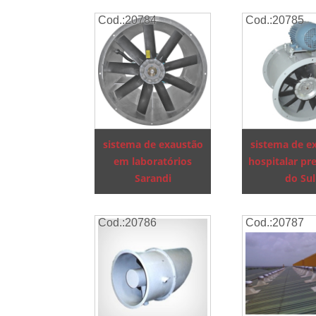
Cod.:
20784
Cod.:
20785
sistema de exaustão
sistema de e
em laboratórios
hospitalar pre
Sarandi
do Sul
Cod.:
20786
Cod.:
20787