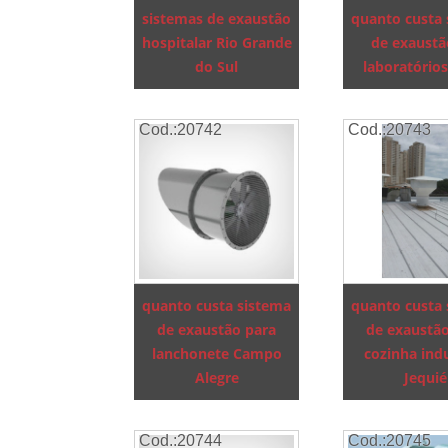
sistemas de exaustão
quanto custa
hospitalar Rio Grande
de exaust
do Sul
laboratório
Cod.:
20742
Cod.:
20743
quanto custa sistema
quanto custa
de exaustão para
de exaustã
lanchonete Campo
cozinha indu
Alegre
Jequié
Cod.:
20744
Cod.:
20745