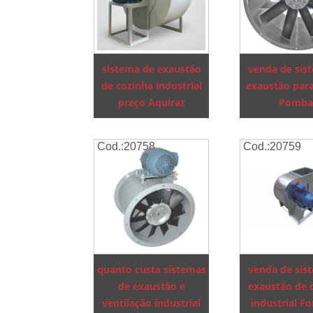
sistema de exaustão
venda de sis
de cozinha industrial
exaustão par
preço Aquiraz
Pomba
Cod.:
20758
Cod.:
20759
quanto custa sistemas
venda de sis
de exaustão e
exaustão de 
ventilação industrial
industrial Fo