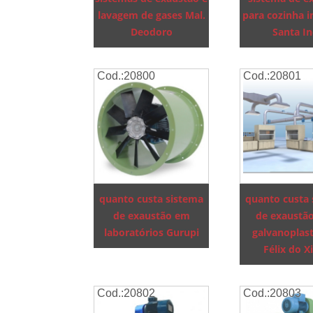
lavagem de gases Mal.
para cozinha i
Deodoro
Santa In
Cod.:
20800
Cod.:
20801
quanto custa sistema
quanto custa
de exaustão em
de exaustã
laboratórios Gurupi
galvanoplast
Félix do X
Cod.:
20802
Cod.:
20803