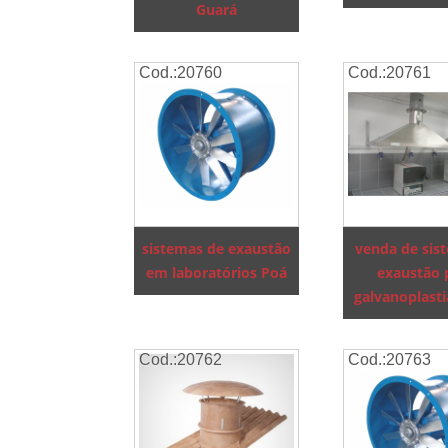
Guará
Cod.:
20760
Cod.:
20761
sistemas de exaustão
venda de sis
em laboratórios Poá
exaustão 
galvanoplasti
Cod.:
20762
Cod.:
20763