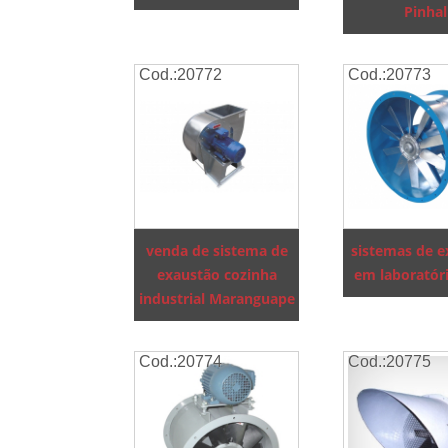
Pinhal
Cod.:
20772
Cod.:
20773
venda de sistema de
sistemas de 
exaustão cozinha
em laboratóri
industrial Maranguape
Cod.:
20774
Cod.:
20775