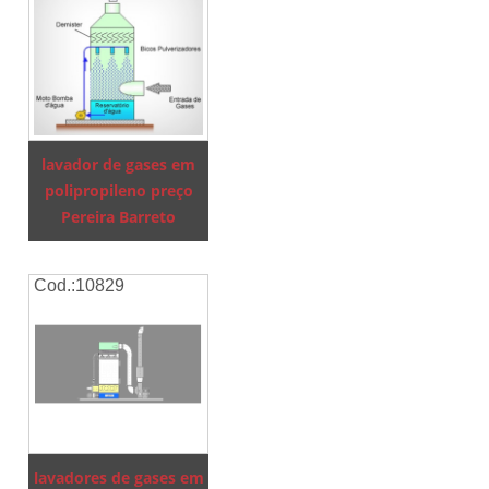
lavador de gases em
polipropileno preço
Pereira Barreto
Cod.:
10829
lavadores de gases em