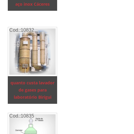
aço inox Cáceres
Cod.:
10832
quanto custa lavador
de gases para
laboratório Birigui
Cod.:
10835