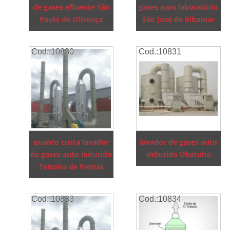
de gases efluente São
gases para laboratório
Paulo de Olivença
São José de Ribamar
Cod.:
10830
Cod.:
10831
quanto custa lavador
lavador de gases auto
de gases auto induzido
induzido Ubatuba
Teixeira de Freitas
Cod.:
10833
Cod.:
10834