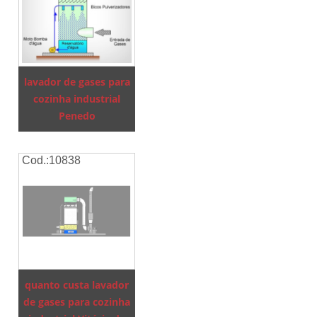
lavador de gases para
cozinha industrial
Penedo
Cod.:
10838
quanto custa lavador
de gases para cozinha