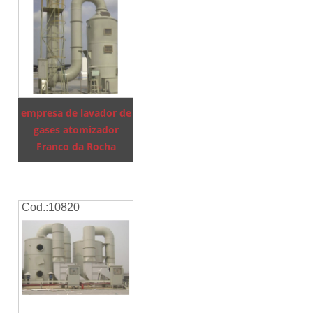
empresa de lavador de
gases atomizador
Franco da Rocha
Cod.:
10820