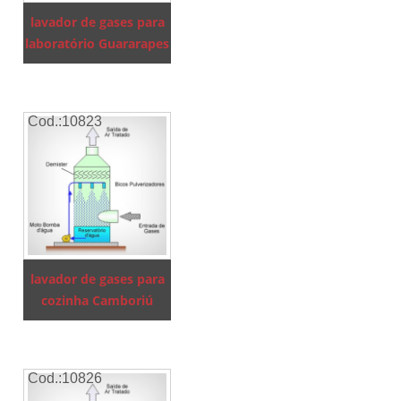
lavador de gases para
laboratório Guararapes
Cod.:
10823
lavador de gases para
cozinha Camboriú
Cod.:
10826