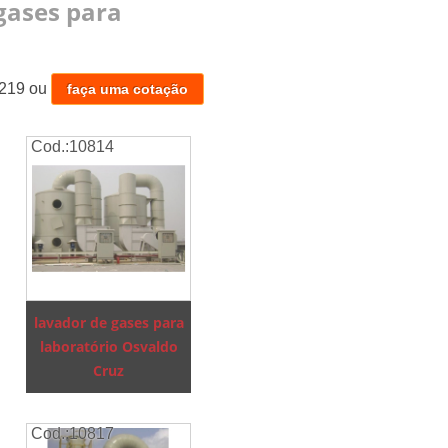
gases para
0219
ou
faça uma cotação
Cod.:
10814
lavador de gases para
laboratório Osvaldo
Cruz
Cod.:
10817