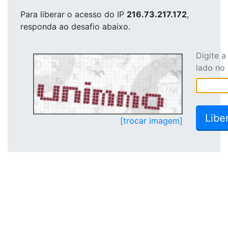
Para liberar o acesso
do IP
216.73.217.172
,
responda ao desafio abaixo.
Digite 
lado no
[trocar imagem]